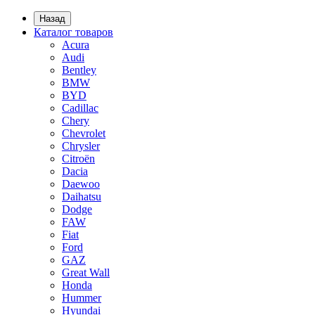
Назад
Каталог товаров
Acura
Audi
Bentley
BMW
BYD
Cadillac
Chery
Chevrolet
Chrysler
Citroën
Dacia
Daewoo
Daihatsu
Dodge
FAW
Fiat
Ford
GAZ
Great Wall
Honda
Hummer
Hyundai