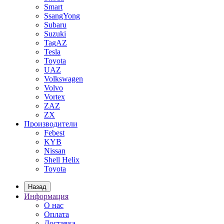
Smart
SsangYong
Subaru
Suzuki
TagAZ
Tesla
Toyota
UAZ
Volkswagen
Volvo
Vortex
ZAZ
ZX
Производители
Febest
KYB
Nissan
Shell Helix
Toyota
Назад
Информация
О нас
Оплата
Доставка