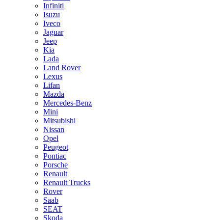
Infiniti
Isuzu
Iveco
Jaguar
Jeep
Kia
Lada
Land Rover
Lexus
Lifan
Mazda
Mercedes-Benz
Mini
Mitsubishi
Nissan
Opel
Peugeot
Pontiac
Porsche
Renault
Renault Trucks
Rover
Saab
SEAT
Skoda