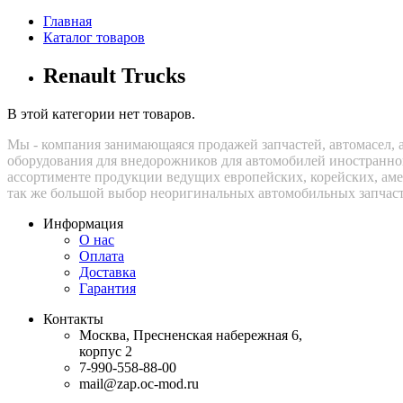
Главная
Каталог товаров
Renault Trucks
В этой категории нет товаров.
Мы - компания занимающаяся продажей запчастей, автомасел, 
оборудования для внедорожников для автомобилей иностранно
ассортименте продукции ведущих европейских, корейских, аме
так же большой выбор неоригинальных автомобильных запчаст
Информация
О нас
Оплата
Доставка
Гарантия
Контакты
Москва, Пресненская набережная 6,
корпус 2
7-990-558-88-00
mail@zap.oc-mod.ru