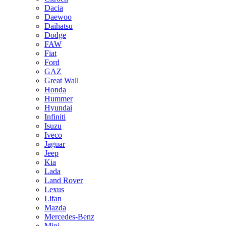
Dacia
Daewoo
Daihatsu
Dodge
FAW
Fiat
Ford
GAZ
Great Wall
Honda
Hummer
Hyundai
Infiniti
Isuzu
Iveco
Jaguar
Jeep
Kia
Lada
Land Rover
Lexus
Lifan
Mazda
Mercedes-Benz
Mini