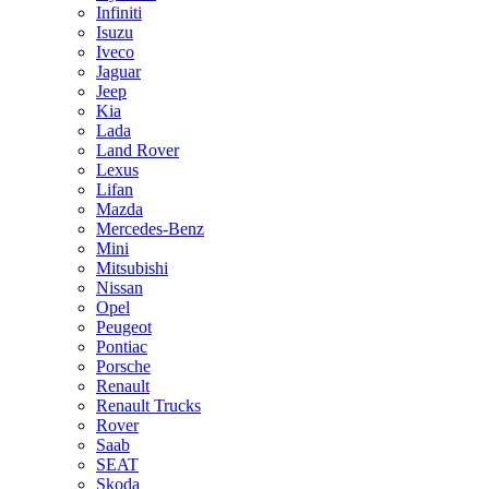
Infiniti
Isuzu
Iveco
Jaguar
Jeep
Kia
Lada
Land Rover
Lexus
Lifan
Mazda
Mercedes-Benz
Mini
Mitsubishi
Nissan
Opel
Peugeot
Pontiac
Porsche
Renault
Renault Trucks
Rover
Saab
SEAT
Skoda