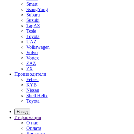
Smart
SsangYong
Subaru
Suzuki
TagAZ
Tesla
Toyota
UAZ
Volkswagen
Volvo
Vortex
ZAZ
ZX
Производители
Febest
KYB
Nissan
Shell Helix
Toyota
Назад
Информация
О нас
Оплата
Доставка