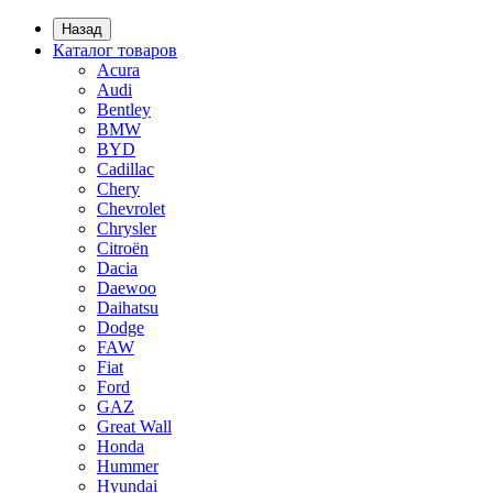
Назад
Каталог товаров
Acura
Audi
Bentley
BMW
BYD
Cadillac
Chery
Chevrolet
Chrysler
Citroën
Dacia
Daewoo
Daihatsu
Dodge
FAW
Fiat
Ford
GAZ
Great Wall
Honda
Hummer
Hyundai