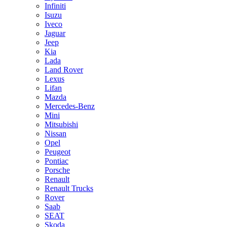
Infiniti
Isuzu
Iveco
Jaguar
Jeep
Kia
Lada
Land Rover
Lexus
Lifan
Mazda
Mercedes-Benz
Mini
Mitsubishi
Nissan
Opel
Peugeot
Pontiac
Porsche
Renault
Renault Trucks
Rover
Saab
SEAT
Skoda