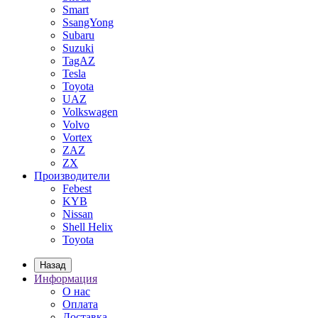
Smart
SsangYong
Subaru
Suzuki
TagAZ
Tesla
Toyota
UAZ
Volkswagen
Volvo
Vortex
ZAZ
ZX
Производители
Febest
KYB
Nissan
Shell Helix
Toyota
Назад
Информация
О нас
Оплата
Доставка