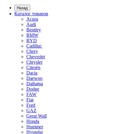
Назад
Каталог товаров
Acura
Audi
Bentley
BMW
BYD
Cadillac
Chery
Chevrolet
Chrysler
Citroën
Dacia
Daewoo
Daihatsu
Dodge
FAW
Fiat
Ford
GAZ
Great Wall
Honda
Hummer
Hyundai