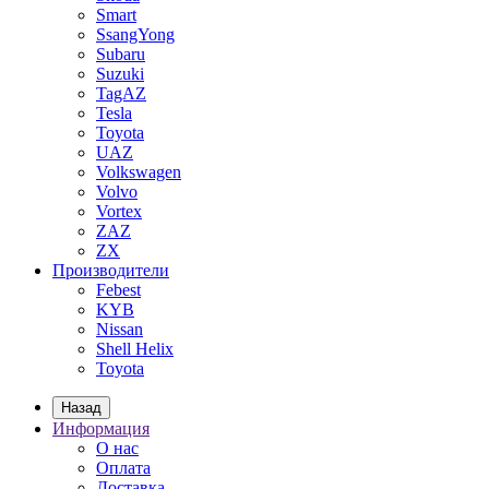
Smart
SsangYong
Subaru
Suzuki
TagAZ
Tesla
Toyota
UAZ
Volkswagen
Volvo
Vortex
ZAZ
ZX
Производители
Febest
KYB
Nissan
Shell Helix
Toyota
Назад
Информация
О нас
Оплата
Доставка