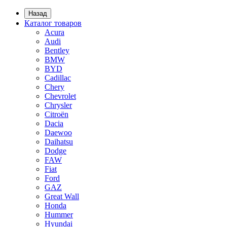
Назад
Каталог товаров
Acura
Audi
Bentley
BMW
BYD
Cadillac
Chery
Chevrolet
Chrysler
Citroën
Dacia
Daewoo
Daihatsu
Dodge
FAW
Fiat
Ford
GAZ
Great Wall
Honda
Hummer
Hyundai