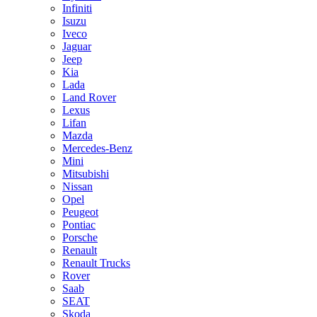
Infiniti
Isuzu
Iveco
Jaguar
Jeep
Kia
Lada
Land Rover
Lexus
Lifan
Mazda
Mercedes-Benz
Mini
Mitsubishi
Nissan
Opel
Peugeot
Pontiac
Porsche
Renault
Renault Trucks
Rover
Saab
SEAT
Skoda